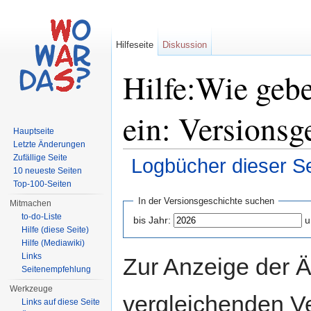
Hilfeseite
Diskussion
Hilfe:Wie gebe 
ein: Versionsg
Hauptseite
Letzte Änderungen
Zufällige Seite
Logbücher dieser Se
10 neueste Seiten
Wechseln zu:
Navigation
,
Suche
Top-100-Seiten
In der Versionsgeschichte suchen
Mitmachen
to-do-Liste
bis Jahr:
u
Hilfe (diese Seite)
Hilfe (Mediawiki)
Links
Zur Anzeige der 
Seitenempfehlung
Werkzeuge
vergleichenden V
Links auf diese Seite