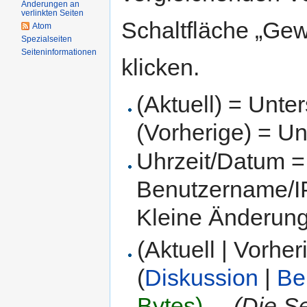
Änderungen an
verlinkten Seiten
Schaltfläche „Gew
Atom
Spezialseiten
Seiteninformationen
klicken.
(Aktuell) = Unte
(Vorherige) = Un
Uhrzeit/Datum = 
Benutzername/IP
Kleine Änderun
(Aktuell | Vorher
(
Diskussion
|
Be
Bytes)
‎
. .
(Die Se