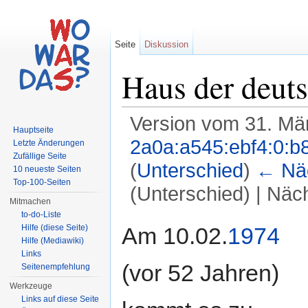
Seite
Diskussion
Haus der deuts
Version vom 31. Mä
Hauptseite
2a0a:a545:ebf4:0:b
Letzte Änderungen
Zufällige Seite
(
Unterschied
)
← Näc
10 neueste Seiten
Top-100-Seiten
(Unterschied) | Näc
Mitmachen
Wechseln zu:
Navigation
,
Suche
to-do-Liste
Am 10.02.
1974
Hilfe (diese Seite)
Hilfe (Mediawiki)
Links
(vor 52 Jahren)
Seitenempfehlung
Werkzeuge
Links auf diese Seite