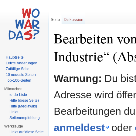
Seite
Diskussion
Bearbeiten vo
Industrie“ (Ab
Hauptseite
Letzte Änderungen
Wechseln zu:
Navigation
,
Suche
Zufällige Seite
10 neueste Seiten
Warnung:
Du bist
Top-100-Seiten
Mitmachen
Adresse wird öffent
to-do-Liste
Hilfe (diese Seite)
Hilfe (Mediawiki)
Bearbeitungen du
Links
Seitenempfehlung
anmeldest
oder
Werkzeuge
Links auf diese Seite