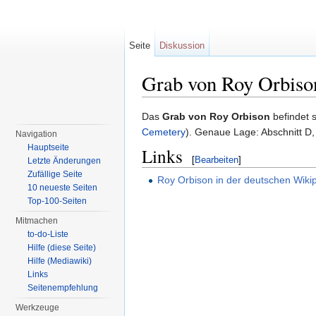
Seite
Diskussion
Grab von Roy Orbiso
Wechseln zu:
Navigation
,
Suche
Das
Grab von Roy Orbison
befindet s
Cemetery
). Genaue Lage: Abschnitt D,
Navigation
Hauptseite
Links
[
Bearbeiten
]
Letzte Änderungen
Zufällige Seite
Roy Orbison in der deutschen Wiki
10 neueste Seiten
Top-100-Seiten
Mitmachen
to-do-Liste
Hilfe (diese Seite)
Hilfe (Mediawiki)
Links
Seitenempfehlung
Werkzeuge