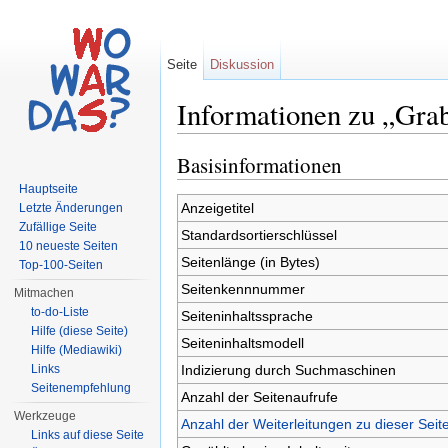
Seite
Diskussion
Informationen zu „Grab
Wechseln zu:
Navigation
,
Suche
Basisinformationen
Hauptseite
Anzeigetitel
Letzte Änderungen
Zufällige Seite
Standardsortierschlüssel
10 neueste Seiten
Seitenlänge (in Bytes)
Top-100-Seiten
Seitenkennnummer
Mitmachen
to-do-Liste
Seiteninhaltssprache
Hilfe (diese Seite)
Seiteninhaltsmodell
Hilfe (Mediawiki)
Indizierung durch Suchmaschinen
Links
Seitenempfehlung
Anzahl der Seitenaufrufe
Werkzeuge
Anzahl der Weiterleitungen zu dieser Seit
Links auf diese Seite