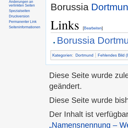
Änderungen an
Borussia
Dortmu
verlinkten Seiten
Spezialseiten
Druckversion
Links
Permanenter Link
Seiteninformationen
[
Bearbeiten
]
Borussia Dortmu
Kategorien
:
Dortmund
Fehlendes Bild 
Diese Seite wurde zule
geändert.
Diese Seite wurde bis
Der Inhalt ist verfügba
„Namensnennung – Wei