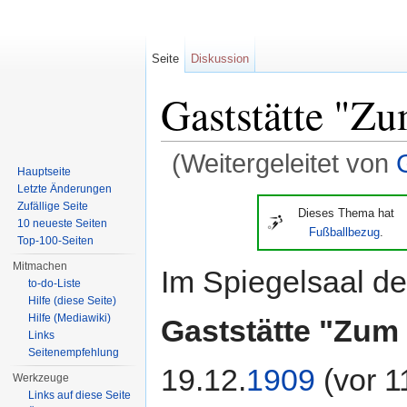
Seite
Diskussion
Gaststätte "Z
(Weitergeleitet von
Hauptseite
Wechseln zu:
Navigation
,
Suche
Letzte Änderungen
Zufällige Seite
Dieses Thema hat
10 neueste Seiten
Fußballbezug
.
Top-100-Seiten
Mitmachen
Im Spiegelsaal de
to-do-Liste
Hilfe (diese Seite)
Hilfe (Mediawiki)
Gaststätte "Zum
Links
Seitenempfehlung
19.12.
1909
(vor 1
Werkzeuge
Links auf diese Seite