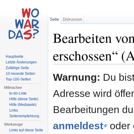
Seite
Diskussion
Bearbeiten vo
erschossen“ (A
Hauptseite
Letzte Änderungen
Wechseln zu:
Navigation
,
Suche
Zufällige Seite
10 neueste Seiten
Warnung:
Du bist
Top-100-Seiten
Mitmachen
Adresse wird öffent
to-do-Liste
Hilfe (diese Seite)
Hilfe (Mediawiki)
Bearbeitungen du
Links
Seitenempfehlung
anmeldest
oder
Werkzeuge
Links auf diese Seite