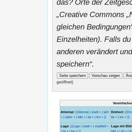
das? Orte der Zeitgesc
„
Creative Commons
„
gleichen Bedingungen“
Einzelheiten). Falls du
anderen verändert und v
speichern“.
geöffnet)
Vereinfachu
Attentat:
{{Attentat | stadt = | jahr
Drehort:
{{Dreh
= | opfer = | bild = | lat = | lon = }}
lat = | lon = }}
Lage:
{{Lage | stadt = | stadtteil =
Lage mit Bild
| lat = | lon = }}
bild = | lat = | l