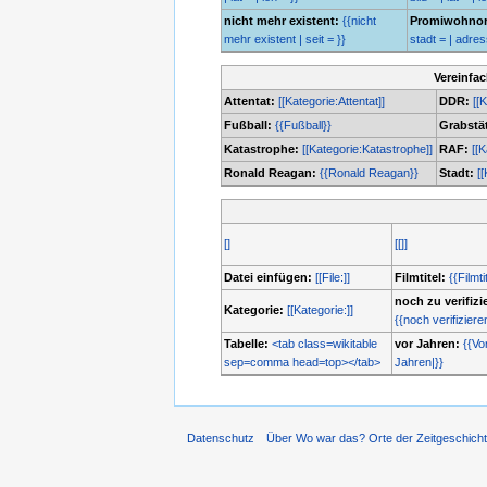
nicht mehr existent:
{{nicht
Promiwohnor
mehr existent | seit = }}
stadt = | adresse
Vereinfa
Attentat:
[[Kategorie:Attentat]]
DDR:
[[
Fußball:
{{Fußball}}
Grabstät
Katastrophe:
[[Kategorie:Katastrophe]]
RAF:
[[
Ronald Reagan:
{{Ronald Reagan}}
Stadt:
[[
[]
[[]]
Datei einfügen:
[[File:]]
Filmtitel:
{{Filmti
noch zu verifizi
Kategorie:
[[Kategorie:]]
{{noch verifiziere
Tabelle:
<tab class=wikitable
vor Jahren:
{{Vo
sep=comma head=top></tab>
Jahren|}}
Datenschutz
Über Wo war das? Orte der Zeitgeschich