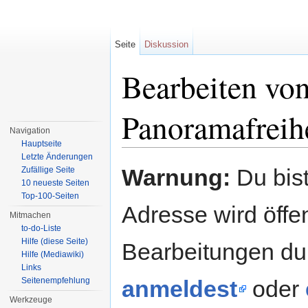
Seite
Diskussion
Bearbeiten von
Panoramafreihe
Navigation
Hauptseite
Wechseln zu:
Navigation
,
Suche
Letzte Änderungen
Warnung:
Du bist
Zufällige Seite
10 neueste Seiten
Top-100-Seiten
Adresse wird öffent
Mitmachen
to-do-Liste
Hilfe (diese Seite)
Bearbeitungen du
Hilfe (Mediawiki)
Links
Seitenempfehlung
anmeldest
oder
Werkzeuge