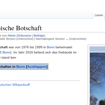
Lesen
ische Botschaft
hr von
Admin
(
Diskussion
|
Beiträge
)
uelle Version (Unterschied) | Nächstjüngere Version → (Unterschied)
chaft
war von 1976 bis 1999 in
Bonn
beheimatet
75 Bonn
). Im Jahr 2016 befand sich das Gebäude im
stand leer.
chaften in
Bonn
[
Ausklappen
]
eutschen Wikipedia