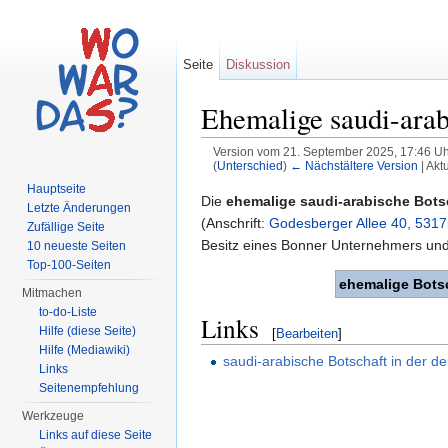
Seite
Diskussion
Ehemalige saudi-arab
Version vom 21. September 2025, 17:46 U
(
Unterschied
)
← Nächstältere Version
| Akt
Wechseln zu:
Navigation
,
Suche
Hauptseite
Die
ehemalige saudi-arabische Bots
Letzte Änderungen
(Anschrift:
Godesberger Allee 40, 531
Zufällige Seite
Besitz eines Bonner Unternehmers und 
10 neueste Seiten
Top-100-Seiten
ehemalige Bots
Mitmachen
to-do-Liste
Links
Hilfe (diese Seite)
[
Bearbeiten
]
Hilfe (Mediawiki)
saudi-arabische Botschaft in der d
Links
Seitenempfehlung
Werkzeuge
Links auf diese Seite