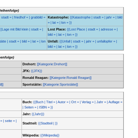
Reihenfolge)
 stadt = | friedhof = | grabbild =
Katastrophe:
{{Katastrophe | stadt = | jahr = | bild
= | lat = | lon = }}
{{Lage mit Bild klein | stadt = |
Lost Place:
{{Lost Place | stadt = | adresse = |
bild = | lat = | lon = }}
tte | stadt = | bild = | lat = | lon
Unfall:
{{Unfall | stadt = | jahr = | unfallopfer = |
bild = | lat = | lon = }}
henfolge)
Drehort:
[[Kategorie:Drehort]]
JFK:
{{JFK}}
Ronald Reagan:
[[Kategorie:Ronald Reagan]]
l]]
Sportstätte:
[[Kategorie:Sportstätte]]
Buch:
{{Buch | Titel = | Autor = | Ort = | Verlag = | Jahr = | Auflage =
| Seiten = | ISBN = }}
Jahr:
{{Jahr|}}
= | seite = |
Stadtteil:
{{Stadtteil | }}
Wikipedia:
{{Wikipedia}}