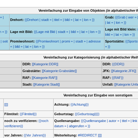
Vereinfachung zur Eingabe von Objekten
(in alphabetischer 
= |
Grab:
{{Grab | wer = |
Drehort:
{{Drehort | stadt = | titel = | bild = | lat = | lon = }}
| lat = | lon = }}
Lage mit Bild klein:
n = }}
Lage mit Bild:
{{Lage mit Bild | stadt = | bild = | lat = | lon = }}
bild = | lat = | lon = }}
| seit
Promiwohnort:
{{Promiwohnort | promi = | stadt = | adresse
Sportstätte:
{{Sportstä
= | bild = | lat = | lon = }}
= }}
Vereinfachung zur Kategorisierung
(in alphabetischer Rei
DDR:
[[Kategorie:DDR]]
DDR:
{{DDR}}
Grabstätte:
[[Kategorie:Grabstätte]]
JFK:
[[Kategorie:JFK]]
RAF:
[[Kategorie:RAF]]
RAF:
{{RAF}}
Stadt:
[[Kategorie:Stadt]]
Unfall:
[[Kategorie:Unfal
Vereinfachung zur Eingabe von sonstigem
[[]]
Achtung:
{{Achtung|}}
Filmtitel:
{{Filmtitel|}}
Geburtstag:
{{Geburtstag|||}}
noch zu verifizieren:
{{noch
Quellenangabe:
{{Quellenangabe | autor = | titel = | link 
verifizieren}}
datum = | abgerufen = }}
vor Jahren:
{{Vor Jahren|}}
Weiterleitung:
#REDIRECT [[]]