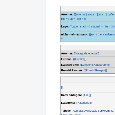
Attentat:
{{Attentat | stadt = | jahr = | opfer 
bild = | lat = | lon = }}
Lage:
{{Lage | stadt = | stadtteil = | lat = | lo
nicht mehr existent:
{{nicht mehr existent 
= }}
Attentat:
[[Kategorie:Attentat]]
Fußball:
{{Fußball}}
Katastrophe:
[[Kategorie:Katastrophe]]
Ronald Reagan:
{{Ronald Reagan}}
[]
Datei einfügen:
[[File:]]
Kategorie:
[[Kategorie:]]
Tabelle:
<tab class=wikitable sep=comma