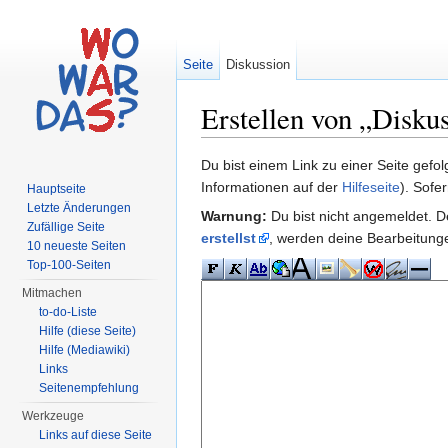
Seite
Diskussion
Erstellen von „Disk
Wechseln zu:
Navigation
,
Suche
Du bist einem Link zu einer Seite gefo
Informationen auf der
Hilfeseite
). Sofe
Hauptseite
Letzte Änderungen
Warnung:
Du bist nicht angemeldet. De
Zufällige Seite
erstellst
, werden deine Bearbeitun
10 neueste Seiten
Top-100-Seiten
Mitmachen
to-do-Liste
Hilfe (diese Seite)
Hilfe (Mediawiki)
Links
Seitenempfehlung
Werkzeuge
Links auf diese Seite