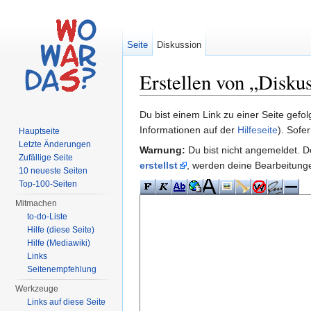
Seite
Diskussion
Erstellen von „Disku
Wechseln zu:
Navigation
,
Suche
Du bist einem Link zu einer Seite gefo
Informationen auf der
Hilfeseite
). Sofe
Hauptseite
Letzte Änderungen
Warnung:
Du bist nicht angemeldet. De
Zufällige Seite
erstellst
, werden deine Bearbeitun
10 neueste Seiten
Top-100-Seiten
Mitmachen
to-do-Liste
Hilfe (diese Seite)
Hilfe (Mediawiki)
Links
Seitenempfehlung
Werkzeuge
Links auf diese Seite