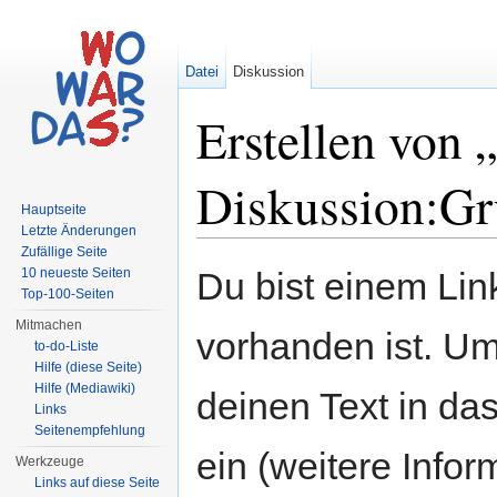
Datei
Diskussion
Erstellen von 
Diskussion:Gr
Hauptseite
Letzte Änderungen
Wechseln zu:
Navigation
,
Suche
Zufällige Seite
10 neueste Seiten
Du bist einem Link
Top-100-Seiten
Mitmachen
vorhanden ist. Um
to-do-Liste
Hilfe (diese Seite)
Hilfe (Mediawiki)
deinen Text in da
Links
Seitenempfehlung
ein (weitere Info
Werkzeuge
Links auf diese Seite