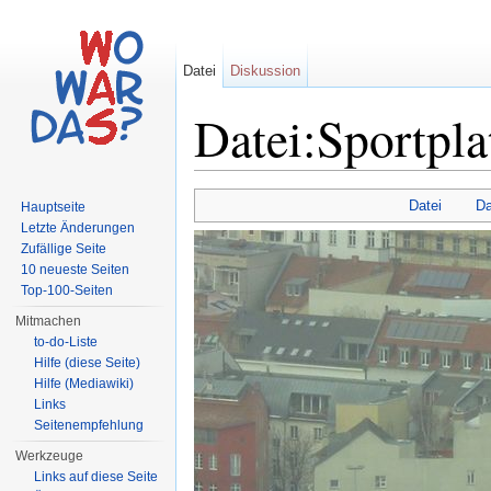
Datei
Diskussion
Datei:Sportpla
Wechseln zu:
Navigation
,
Suche
Datei
Da
Hauptseite
Letzte Änderungen
Zufällige Seite
10 neueste Seiten
Top-100-Seiten
Mitmachen
to-do-Liste
Hilfe (diese Seite)
Hilfe (Mediawiki)
Links
Seitenempfehlung
Werkzeuge
Links auf diese Seite