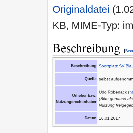
Originaldatei
‎
(1.0
KB, MIME-Typ: im
Beschreibung
[
Bear
Beschreibung
Sportplatz SV Blau
Quelle
selbst aufgenom
Udo Röbenack (
h
Urheber bzw.
(Bitte genauso al
Nutzungsrechtinhaber
Nutzung freigegeb
Datum
16.01.2017