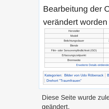
Bearbeitung der O
verändert worden 
Hersteller
Modell
Belichtungsdauer
Blende
Film- oder Sensorempfindlichkeit (ISO)
Erfassungszeitpunkt
Brennweite
Erweiterte Details einblende
Kategorien
:
Bilder von Udo Röbenack
B
Drehort "Traumfrauen"
Diese Seite wurde zul
geändert.