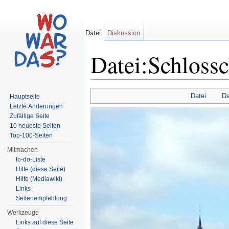
Datei
Diskussion
Datei:Schlossc
Wechseln zu:
Navigation
,
Suche
Datei
Da
Hauptseite
Letzte Änderungen
Zufällige Seite
10 neueste Seiten
Top-100-Seiten
Mitmachen
to-do-Liste
Hilfe (diese Seite)
Hilfe (Mediawiki)
Links
Seitenempfehlung
Werkzeuge
Links auf diese Seite