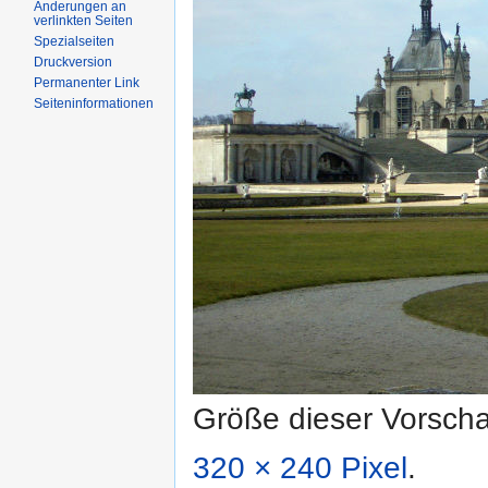
Änderungen an
verlinkten Seiten
Spezialseiten
Druckversion
Permanenter Link
Seiteninformationen
Größe dieser Vorsch
320 × 240 Pixel
.