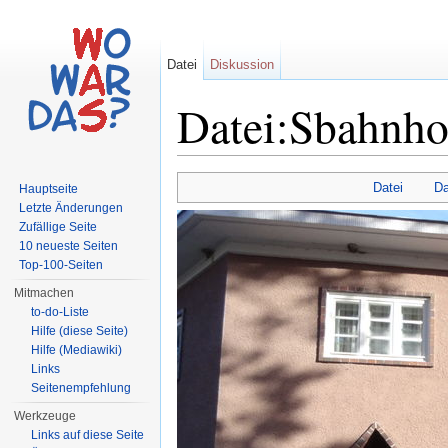
Datei
Diskussion
Datei:Sbahnh
Wechseln zu:
Navigation
,
Suche
Datei
Da
Hauptseite
Letzte Änderungen
Zufällige Seite
10 neueste Seiten
Top-100-Seiten
Mitmachen
to-do-Liste
Hilfe (diese Seite)
Hilfe (Mediawiki)
Links
Seitenempfehlung
Werkzeuge
Links auf diese Seite