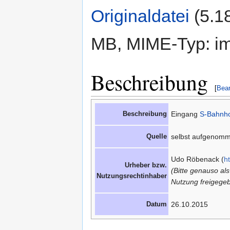
Originaldatei
‎
(5.1
MB, MIME-Typ: im
Beschreibung
[
Bear
Beschreibung
Eingang
S-Bahnh
Quelle
selbst aufgenom
Udo Röbenack (
h
Urheber bzw.
(Bitte genauso al
Nutzungsrechtinhaber
Nutzung freigegeb
Datum
26.10.2015