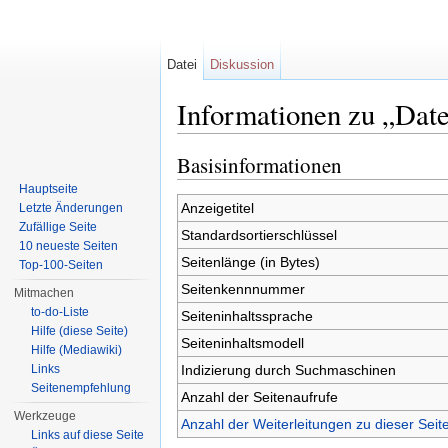
Datei
Diskussion
Informationen zu „Date
Wechseln zu:
Navigation
,
Suche
Basisinformationen
Hauptseite
Anzeigetitel
Letzte Änderungen
Zufällige Seite
Standardsortierschlüssel
10 neueste Seiten
Seitenlänge (in Bytes)
Top-100-Seiten
Seitenkennnummer
Mitmachen
to-do-Liste
Seiteninhaltssprache
Hilfe (diese Seite)
Seiteninhaltsmodell
Hilfe (Mediawiki)
Indizierung durch Suchmaschinen
Links
Seitenempfehlung
Anzahl der Seitenaufrufe
Werkzeuge
Anzahl der Weiterleitungen zu dieser Seit
Links auf diese Seite