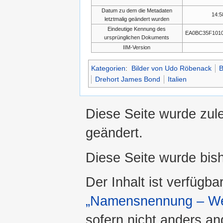
Datum zu dem die Metadaten
14:5
letztmalig geändert wurden
Eindeutige Kennung des
EA0BC35F101
ursprünglichen Dokuments
IIM-Version
Kategorien
:
Bilder von Udo Röbenack
B
Drehort James Bond
Italien
Diese Seite wurde zul
geändert.
Diese Seite wurde bis
Der Inhalt ist verfügba
„Namensnennung – Wei
sofern nicht anders a