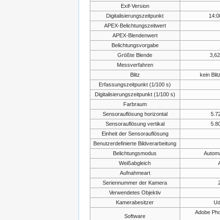
Exif-Version
Digitalisierungszeitpunkt
14:0
APEX-Belichtungszeitwert
APEX-Blendenwert
Belichtungsvorgabe
Größte Blende
3,62
Messverfahren
Blitz
kein Blit
Erfassungszeitpunkt (1/100 s)
Digitalisierungszeitpunkt (1/100 s)
Farbraum
Sensorauflösung horizontal
5.7
Sensorauflösung vertikal
5.8
Einheit der Sensorauflösung
Benutzerdefinierte Bildverarbeitung
Belichtungsmodus
Automa
Weißabgleich
Aufnahmeart
Seriennummer der Kamera
Verwendetes Objektiv
Kamerabesitzer
Ud
Adobe Pho
Software