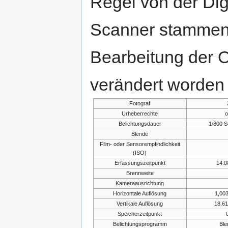
Regel von der Di
Scanner stammen.
Bearbeitung der O
verändert worden 
Fotograf
Urheberrechte
o
Belichtungsdauer
1/800 S
Blende
Film- oder Sensorempfindlichkeit
(ISO)
Erfassungszeitpunkt
14:0
Brennweite
Kameraausrichtung
Horizontale Auflösung
1,00
Vertikale Auflösung
18.61
Speicherzeitpunkt
Belichtungsprogramm
Ble