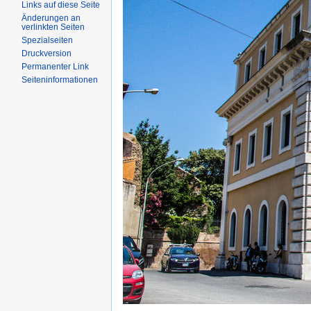
Links auf diese Seite
Änderungen an
verlinkten Seiten
Spezialseiten
Druckversion
Permanenter Link
Seiteninformationen