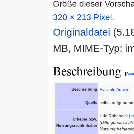
Größe dieser Vorsch
320 × 213 Pixel
.
Originaldatei
‎
(5.1
MB, MIME-Typ: im
Beschreibung
[
Bear
Beschreibung
Piazzale Aurelio
Quelle
selbst aufgenom
Udo Röbenack (
h
Urheber bzw.
(Bitte genauso al
Nutzungsrechtinhaber
Nutzung freigegeb