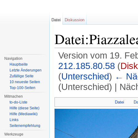
Datei
Diskussion
Datei:Piazzale
Version vom 19. Fe
Navigation
212.185.80.58
(
Disk
Hauptseite
Letzte Änderungen
(
Unterschied
)
← Näc
Zufällige Seite
10 neueste Seiten
(Unterschied) | Näc
Top-100-Seiten
Wechseln zu:
Navigation
,
Suche
Mitmachen
Datei
Da
to-do-Liste
Hilfe (diese Seite)
Hilfe (Mediawiki)
Links
Seitenempfehlung
Werkzeuge