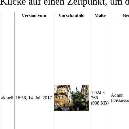
Klicke auf einen Zeitpunkt, um d
Version vom
Vorschaubild
Maße
Be
1.024 ×
Admin
aktuell
16:56, 14. Jul. 2017
768
(
Diskussi
(908 KB)