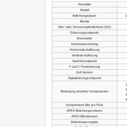
Hersteller
Modell
Belichtungsdauer
1
Blende
Film- oder Sensorempfindlichkeit (ISO)
Erfassungszeitpunkt
Brennweite
Kameraausrichtung
Horizontale Auflösung
Vertikale Auflösung
Speicherzeitpunkt
Y und C Positionierung
Exif-Version
Digitalisierungszeitpunkt
Bedeutung einzelner Komponenten
Komprimierte Bits pro Pixel
APEX-Belichtungszeitwert
APEX-Blendenwert
Belichtungsvorgabe