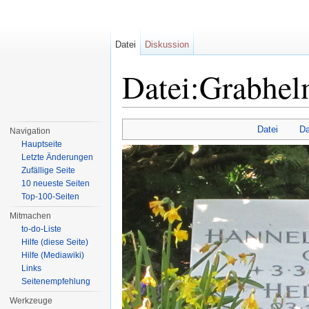
Datei
Diskussion
Datei:Grabhel
Wechseln zu:
Navigation
,
Suche
Datei
Da
Navigation
Hauptseite
Letzte Änderungen
Zufällige Seite
10 neueste Seiten
Top-100-Seiten
Mitmachen
to-do-Liste
Hilfe (diese Seite)
Hilfe (Mediawiki)
Links
Seitenempfehlung
Werkzeuge