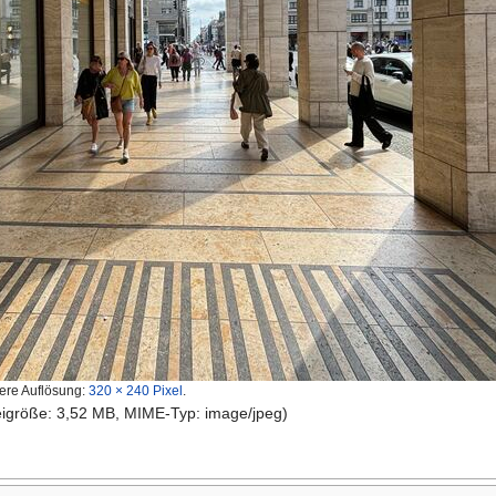
ere Auflösung:
320 × 240 Pixel
.
teigröße: 3,52 MB, MIME-Typ: image/jpeg)