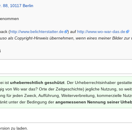
r. 88, 10117 Berlin
fgenommen
ack (
http://www.belichterstatter.de
) auf
http://www.wo-war-das.de
auso als Copyright-Hinweis übernehmen, wenn eines meiner Bilder zur w
4
ei ist
urheberrechtlich geschützt
. Der Urheberrechtsinhaber gestatt
g von Wo war das? Orte der Zeitgeschichte) jegliche Nutzung, so weitre
g für jeden Zweck, Aufführung, Weiterverbreitung, kommerzielle Nutzun
änkt unter der Bedingung der
angemessenen Nennung seiner Urheb
rsion zu laden.