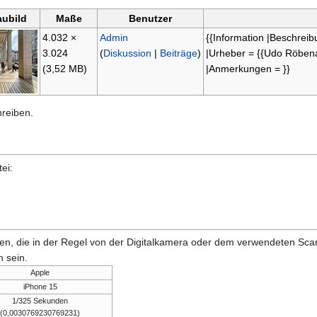
aubild
Maße
Benutzer
4.032 ×
Admin
{{Information |Beschrei
3.024
(
Diskussion
|
Beiträge
)
|Urheber = {{Udo Röben
(3,52 MB)
|Anmerkungen = }}
hreiben.
ei:
onen, die in der Regel von der Digitalkamera oder dem verwendeten Sc
 sein.
Apple
iPhone 15
1/325 Sekunden
(0,0030769230769231)