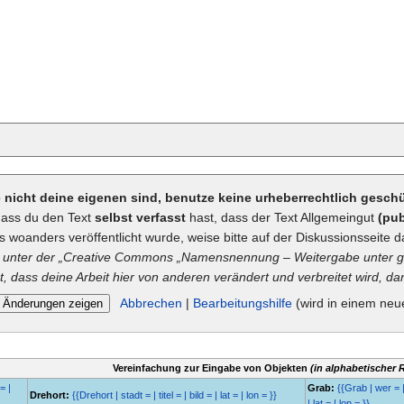
ie nicht deine eigenen sind, benutze keine urheberrechtlich gesc
dass du den Text
selbst verfasst
hast, dass der Text Allgemeingut
(pub
ts woanders veröffentlicht wurde, weise bitte auf der Diskussionsseite d
unter der „
Creative Commons
„Namensnennung – Weitergabe unter gl
t, dass deine Arbeit hier von anderen verändert und verbreitet wird, dan
Abbrechen
|
Bearbeitungshilfe
(wird in einem neu
Vereinfachung zur Eingabe von Objekten
(in alphabetischer 
= |
Grab:
{{Grab | wer = |
Drehort:
{{Drehort | stadt = | titel = | bild = | lat = | lon = }}
| lat = | lon = }}