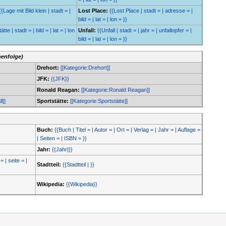
{{Lage mit Bild klein | stadt = |
Lost Place:
{{Lost Place | stadt = | adresse = |
bild = | lat = | lon = }}
tte | stadt = | bild = | lat = | lon
Unfall:
{{Unfall | stadt = | jahr = | unfallopfer = |
bild = | lat = | lon = }}
henfolge)
Drehort:
[[Kategorie:Drehort]]
JFK:
{{JFK}}
Ronald Reagan:
[[Kategorie:Ronald Reagan]]
l]]
Sportstätte:
[[Kategorie:Sportstätte]]
Buch:
{{Buch | Titel = | Autor = | Ort = | Verlag = | Jahr = | Auflage =
| Seiten = | ISBN = }}
Jahr:
{{Jahr|}}
= | seite = |
Stadtteil:
{{Stadtteil | }}
Wikipedia:
{{Wikipedia}}