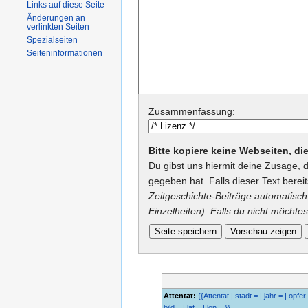
Links auf diese Seite
Änderungen an
verlinkten Seiten
Spezialseiten
Seiteninformationen
Zusammenfassung:
Bitte kopiere keine Webseiten, d
Du gibst uns hiermit deine Zusage, 
gegeben hat. Falls dieser Text berei
Zeitgeschichte-Beiträge automatisch 
Einzelheiten). Falls du nicht möchtes
Attentat:
{{Attentat | stadt = | jahr = | opfer 
bild = | lat = | lon = }}