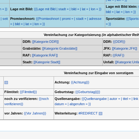
Lage mit Bild klein:
n = }}
Lage mit Bild:
{{Lage mit Bild | stadt = | bild = | lat = | lon = }}
bild = | lat = | lon = }}
| seit
Promiwohnort:
{{Promiwohnort | promi = | stadt = | adresse
Sportstätte:
{{Sportstä
= | bild = | lat = | lon = }}
= }}
Vereinfachung zur Kategorisierung
(in alphabetischer Rei
DDR:
[[Kategorie:DDR]]
DDR:
{{DDR}}
Grabstätte:
[[Kategorie:Grabstätte]]
JFK:
[[Kategorie:JFK]]
RAF:
[[Kategorie:RAF]]
RAF:
{{RAF}}
Stadt:
[[Kategorie:Stadt]]
Unfall:
[[Kategorie:Unfal
Vereinfachung zur Eingabe von sonstigem
[[]]
Achtung:
{{Achtung|}}
Filmtitel:
{{Filmtitel|}}
Geburtstag:
{{Geburtstag|||}}
noch zu verifizieren:
{{noch
Quellenangabe:
{{Quellenangabe | autor = | titel = | link 
verifizieren}}
datum = | abgerufen = }}
vor Jahren:
{{Vor Jahren|}}
Weiterleitung:
#REDIRECT [[]]