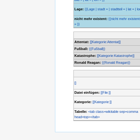
Lage:
{{Lage | stadt = | stadtteil = | lat = | lo
nicht mehr existent:
{{nicht mehr existent 
= }}
Attentat:
[[Kategorie:Attentat]]
Fußball:
{{Fußball}}
Katastrophe:
[[Kategorie:Katastrophe]]
Ronald Reagan:
{{Ronald Reagan}}
[]
Datei einfügen:
[[File:]]
Kategorie:
[[Kategorie:]]
Tabelle:
<tab class=wikitable sep=comma
head=top></tab>