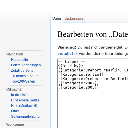
Datei
Diskussion
Bearbeiten von „Dat
Wechseln zu:
Navigation
,
Suche
Warnung:
Du bist nicht angemeldet. De
erstellst
, werden deine Bearbeitun
Navigation
Hauptseite
Letzte Änderungen
Zufällige Seite
10 neueste Seiten
Top-100-Seiten
Mitmachen
to-do-Liste
Hilfe (diese Seite)
Hilfe (Mediawiki)
Links
Seitenempfehlung
Werkzeuge