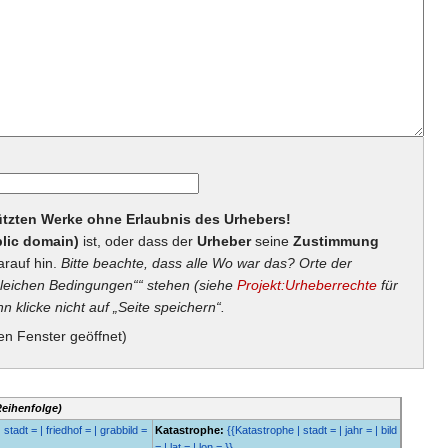
hützten Werke ohne Erlaubnis des Urhebers!
lic domain)
ist, oder dass der
Urheber
seine
Zustimmung
arauf hin.
Bitte beachte, dass alle Wo war das? Orte der
eichen Bedingungen““ stehen (siehe
Projekt:Urheberrechte
für
n klicke nicht auf „Seite speichern“.
en Fenster geöffnet)
Reihenfolge)
 stadt = | friedhof = | grabbild =
Katastrophe:
{{Katastrophe | stadt = | jahr = | bild
= | lat = | lon = }}