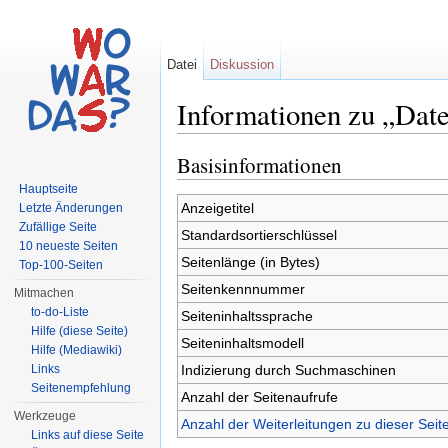
Datei
Diskussion
Informationen zu „Dat
Wechseln zu:
Navigation
,
Suche
Basisinformationen
Hauptseite
Anzeigetitel
Letzte Änderungen
Zufällige Seite
Standardsortierschlüssel
10 neueste Seiten
Seitenlänge (in Bytes)
Top-100-Seiten
Seitenkennnummer
Mitmachen
to-do-Liste
Seiteninhaltssprache
Hilfe (diese Seite)
Seiteninhaltsmodell
Hilfe (Mediawiki)
Indizierung durch Suchmaschinen
Links
Seitenempfehlung
Anzahl der Seitenaufrufe
Werkzeuge
Anzahl der Weiterleitungen zu dieser Seit
Links auf diese Seite