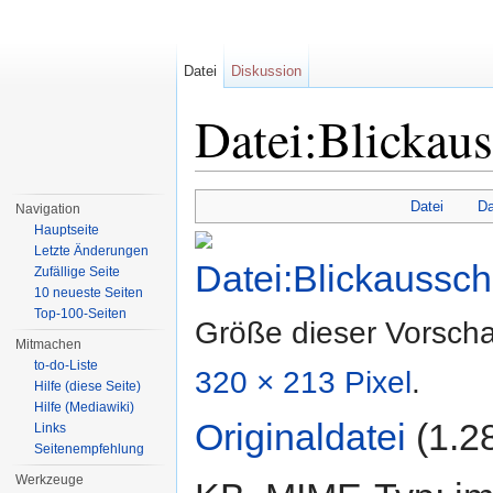
Datei
Diskussion
Datei:Blickaus
Wechseln zu:
Navigation
,
Suche
Datei
Da
Navigation
Hauptseite
Letzte Änderungen
Zufällige Seite
10 neueste Seiten
Top-100-Seiten
Größe dieser Vorsch
Mitmachen
to-do-Liste
320 × 213 Pixel
.
Hilfe (diese Seite)
Hilfe (Mediawiki)
Originaldatei
‎
(1.2
Links
Seitenempfehlung
Werkzeuge