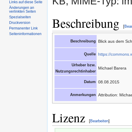
KB, MIME-Typ: im
Links auf diese Seite
Änderungen an
verlinkten Seiten
Beschreibung
Spezialseiten
Druckversion
[
Bear
Permanenter Link
Seiteninformationen
Beschreibung
Blick aus dem Sch
Quelle
https://commons.
Urheber bzw.
Michael Barera
Nutzungsrechtinhaber
Datum
08.08.2015
Anmerkungen
Attribution: Micha
Lizenz
[
Bearbeiten
]