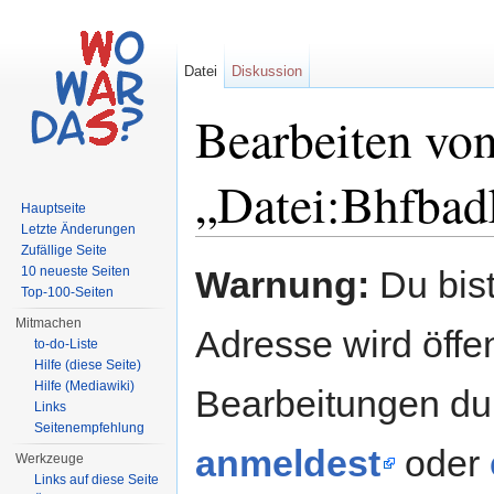
Datei
Diskussion
Bearbeiten vo
„Datei:Bhfbadk
Hauptseite
Letzte Änderungen
Wechseln zu:
Navigation
,
Suche
Zufällige Seite
10 neueste Seiten
Warnung:
Du bist
Top-100-Seiten
Mitmachen
Adresse wird öffent
to-do-Liste
Hilfe (diese Seite)
Hilfe (Mediawiki)
Bearbeitungen du
Links
Seitenempfehlung
anmeldest
oder
Werkzeuge
Links auf diese Seite