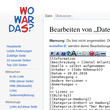
Datei
Diskussion
Bearbeiten von „Date
Wechseln zu:
Navigation
,
Suche
Warnung:
Du bist nicht angemeldet. De
erstellst
, werden deine Bearbeitun
Hauptseite
Letzte Änderungen
Zufällige Seite
10 neueste Seiten
Top-100-Seiten
Mitmachen
to-do-Liste
Hilfe (diese Seite)
Hilfe (Mediawiki)
Links
Seitenempfehlung
Werkzeuge
Links auf diese Seite