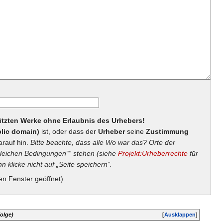
hützten Werke ohne Erlaubnis des Urhebers!
lic domain)
ist, oder dass der
Urheber
seine
Zustimmung
arauf hin.
Bitte beachte, dass alle Wo war das? Orte der
eichen Bedingungen““ stehen (siehe
Projekt:Urheberrechte
für
n klicke nicht auf „Seite speichern“.
en Fenster geöffnet)
olge)
[
Ausklappen
]