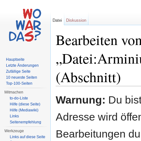
Datei
Diskussion
Bearbeiten vo
„Datei:Armini
Hauptseite
Letzte Änderungen
(Abschnitt)
Zufällige Seite
10 neueste Seiten
Top-100-Seiten
Wechseln zu:
Navigation
,
Suche
Mitmachen
Warnung:
Du bist
to-do-Liste
Hilfe (diese Seite)
Hilfe (Mediawiki)
Adresse wird öffent
Links
Seitenempfehlung
Bearbeitungen du
Werkzeuge
Links auf diese Seite