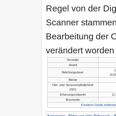
Regel von der Di
Scanner stammen.
Bearbeitung der O
verändert worden 
Hersteller
Modell
1
Belichtungsdauer
(0,0
Blende
Film- oder Sensorempfindlichkeit
(ISO)
Erfassungszeitpunkt
11:
Brennweite
Erweiterte Details einblende
Kategorien
:
Bilder von Udo Röbenack
B