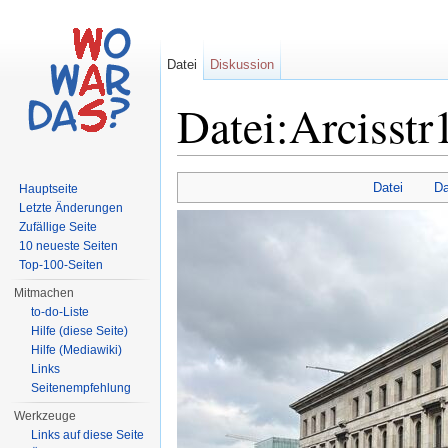
Datei
Diskussion
Datei:Arcisstr
Wechseln zu:
Navigation
,
Suche
Datei
Da
Hauptseite
Letzte Änderungen
Zufällige Seite
10 neueste Seiten
Top-100-Seiten
Mitmachen
to-do-Liste
Hilfe (diese Seite)
Hilfe (Mediawiki)
Links
Seitenempfehlung
Werkzeuge
Links auf diese Seite