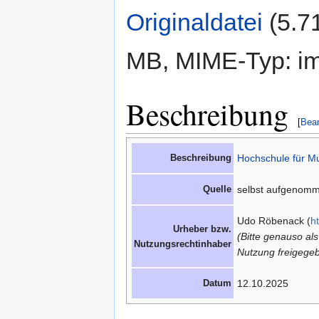
Originaldatei
‎
(5.7
MB, MIME-Typ: im
Beschreibung
[
Bear
Beschreibung
Hochschule für M
Quelle
selbst aufgenom
Udo Röbenack (
h
Urheber bzw.
(Bitte genauso al
Nutzungsrechtinhaber
Nutzung freigegeb
Datum
12.10.2025