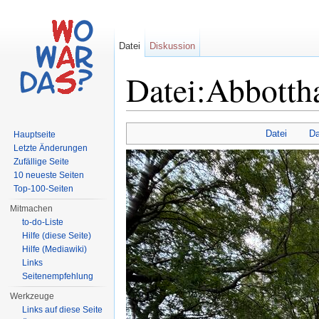
Datei
Diskussion
Datei:Abbottha
Wechseln zu:
Navigation
,
Suche
Datei
Da
Hauptseite
Letzte Änderungen
Zufällige Seite
10 neueste Seiten
Top-100-Seiten
Mitmachen
to-do-Liste
Hilfe (diese Seite)
Hilfe (Mediawiki)
Links
Seitenempfehlung
Werkzeuge
Links auf diese Seite