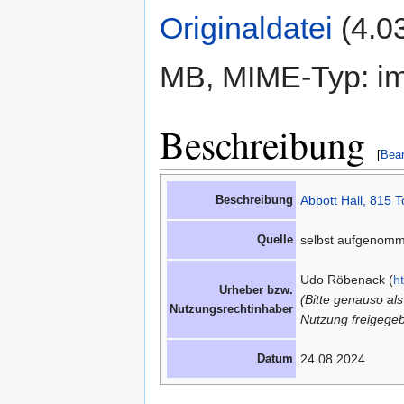
Originaldatei
‎
(4.0
MB, MIME-Typ: im
Beschreibung
[
Bear
Beschreibung
Abbott Hall, 815 
Quelle
selbst aufgenom
Udo Röbenack (
h
Urheber bzw.
(Bitte genauso al
Nutzungsrechtinhaber
Nutzung freigegeb
Datum
24.08.2024