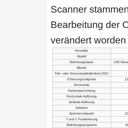
Scanner stammen.
Bearbeitung der O
verändert worden 
Hersteller
Modell
Belichtungsdauer
1/99 Seku
Blende
Film- oder Sensorempfindlichkeit (ISO)
Erfassungszeitpunkt
12
Brennweite
Kameraausrichtung
Horizontale Auflösung
Vertikale Auflösung
Software
Speicherzeitpunkt
12
Y und C Positionierung
Belichtungsprogramm
S