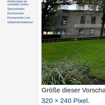
Änderungen an
verlinkten Seiten
Spezialseiten
Druckversion
Permanenter Link
Seiteninformationen
Größe dieser Vorsch
320 × 240 Pixel
.