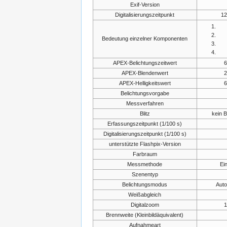
Exif-Version
Digitalisierungszeitpunkt
12
Bedeutung einzelner Komponenten
APEX-Belichtungszeitwert
6
APEX-Blendenwert
2
APEX-Helligkeitswert
6
Belichtungsvorgabe
Messverfahren
Blitz
kein B
Erfassungszeitpunkt (1/100 s)
Digitalisierungszeitpunkt (1/100 s)
unterstützte Flashpix-Version
Farbraum
Messmethode
Ei
Szenentyp
Belichtungsmodus
Auto
Weißabgleich
Digitalzoom
1
Brennweite (Kleinbildäquivalent)
Aufnahmeart