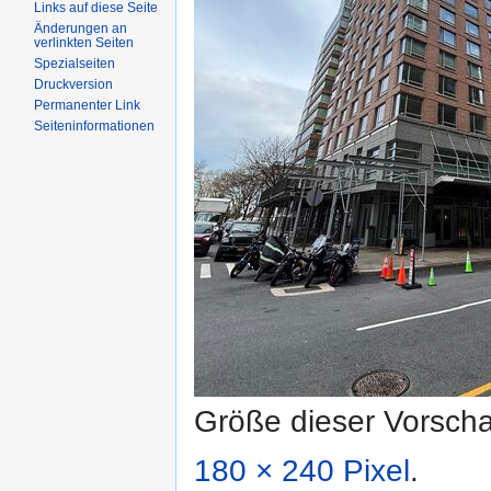
Links auf diese Seite
Änderungen an
verlinkten Seiten
Spezialseiten
Druckversion
Permanenter Link
Seiteninformationen
Größe dieser Vorsch
180 × 240 Pixel
.