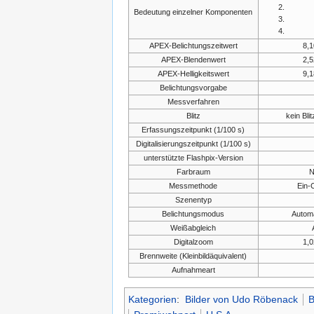
Bedeutung einzelner Komponenten
APEX-Belichtungszeitwert
8,
APEX-Blendenwert
2,
APEX-Helligkeitswert
9,
Belichtungsvorgabe
Messverfahren
Blitz
kein Bli
Erfassungszeitpunkt (1/100 s)
Digitalisierungszeitpunkt (1/100 s)
unterstützte Flashpix-Version
Farbraum
N
Messmethode
Ein-
Szenentyp
Belichtungsmodus
Automa
Weißabgleich
Digitalzoom
1,
Brennweite (Kleinbildäquivalent)
Aufnahmeart
Kategorien
:
Bilder von Udo Röbenack
B