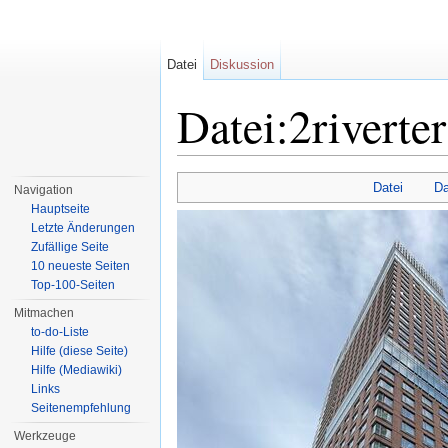
Datei
Diskussion
Datei:2riverter
Wechseln zu:
Navigation
,
Suche
Datei
Da
Navigation
Hauptseite
Letzte Änderungen
Zufällige Seite
10 neueste Seiten
Top-100-Seiten
Mitmachen
to-do-Liste
Hilfe (diese Seite)
Hilfe (Mediawiki)
Links
Seitenempfehlung
Werkzeuge