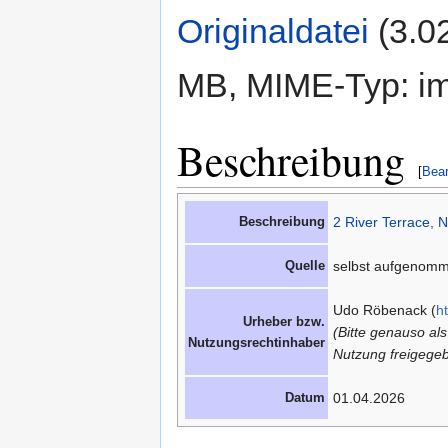
Originaldatei
‎
(3.0
MB, MIME-Typ: im
Beschreibung
[
Bear
Beschreibung
2 River Terrace, 
Quelle
selbst aufgenom
Udo Röbenack (
h
Urheber bzw.
(Bitte genauso al
Nutzungsrechtinhaber
Nutzung freigegeb
Datum
01.04.2026