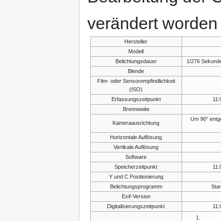
verändert worden 
Hersteller
Modell
Belichtungsdauer
1/276 Sekund
Blende
Film- oder Sensorempfindlichkeit
(ISO)
Erfassungszeitpunkt
11:
Brennweite
Um 90° entg
Kameraausrichtung
Horizontale Auflösung
Vertikale Auflösung
Software
Speicherzeitpunkt
11:
Y und C Positionierung
Belichtungsprogramm
Sta
Exif-Version
Digitalisierungszeitpunkt
11: