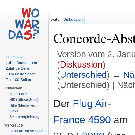
Seite
Diskussion
Concorde-Abs
Version vom 2. Jan
Hauptseite
(
Diskussion
)
Letzte Änderungen
Zufällige Seite
(
Unterschied
)
← Näc
10 neueste Seiten
Top-100-Seiten
(Unterschied) | Näc
Mitmachen
Wechseln zu:
Navigation
,
Suche
to-do-Liste
Der
Flug Air-
Hilfe (diese Seite)
Hilfe (Mediawiki)
Links
France 4590
am
Seitenempfehlung
Werkzeuge
Links auf diese Seite