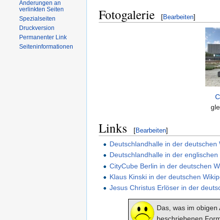
Änderungen an
Fotogalerie
verlinkten Seiten
[
Bearbeiten
]
Spezialseiten
Druckversion
Permanenter Link
Seiteninformationen
C
gle
Links
[
Bearbeiten
]
Deutschlandhalle in der deutschen 
Deutschlandhalle in der englischen
CityCube Berlin in der deutschen W
Klaus Kinski in der deutschen Wiki
Jesus Christus Erlöser in der deut
Das, was im obigen A
beschriebenen Form