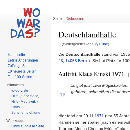
Seite
Diskussion
Deutschlandhalle
(Weitergeleitet von
City Cube
)
Wechseln zu:
Navigation
,
Suche
Die
Deutschlandhalle
stand von 1935
Hauptseite
26, 14055 Berlin
). Sie bot Platz für 1
Letzte Änderungen
Zufällige Seite
10 neueste Seiten
Auftritt Klaus Kinski 1971
[
Top-100-Seiten
Es gibt jetzt zwei Möglichkeiten
Mitmachen
„
to-do-Liste
gehören, schmeißen die anderen
Hilfe (diese Seite)
Hilfe (Mediawiki)
Links
Seitenempfehlung
Hier fand am 20.11.
1971
(vor 55 Jahren
Werkzeuge
Rahmen seiner später (nach einem Auftr
Links auf diese Seite
Tournee "Jesus Christus Erlöser" statt.