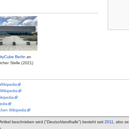
ityCube Berlin
an
icher Stelle (2021)
Wikipedia
 Wikipedia
ikipedia
pedia
schen Wikipedia
rtikel beschrieben wird ("
Deutschlandhalle
") besteht seit
2011
, also s
.