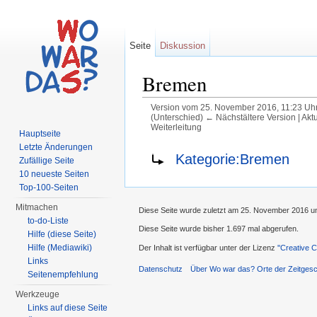
Seite
Diskussion
Bremen
Version vom 25. November 2016, 11:23 Uh
(Unterschied) ← Nächstältere Version | Akt
Weiterleitung
Hauptseite
Wechseln zu:
Navigation
,
Suche
Letzte Änderungen
Weiterleitung nach:
Kategorie:Bremen
Zufällige Seite
10 neueste Seiten
Top-100-Seiten
Mitmachen
Diese Seite wurde zuletzt am 25. November 2016 u
to-do-Liste
Diese Seite wurde bisher 1.697 mal abgerufen.
Hilfe (diese Seite)
Hilfe (Mediawiki)
Der Inhalt ist verfügbar unter der Lizenz
''Creative
Links
Datenschutz
Über Wo war das? Orte der Zeitgesc
Seitenempfehlung
Werkzeuge
Links auf diese Seite