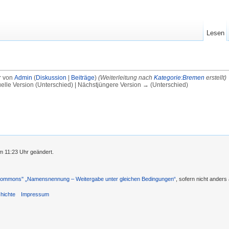
Lesen
r von
Admin
(
Diskussion
|
Beiträge
)
(Weiterleitung nach
Kategorie:Bremen
erstellt)
uelle Version (Unterschied) | Nächstjüngere Version → (Unterschied)
m 11:23 Uhr geändert.
 Commons'' „Namensnennung – Weitergabe unter gleichen Bedingungen“
, sofern nicht ander
hichte
Impressum