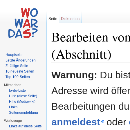
Seite
Diskussion
Bearbeiten vo
(Abschnitt)
Hauptseite
Letzte Änderungen
Wechseln zu:
Navigation
,
Suche
Zufällige Seite
10 neueste Seiten
Warnung:
Du bist
Top-100-Seiten
Mitmachen
Adresse wird öffent
to-do-Liste
Hilfe (diese Seite)
Hilfe (Mediawiki)
Bearbeitungen du
Links
Seitenempfehlung
anmeldest
oder
Werkzeuge
Links auf diese Seite