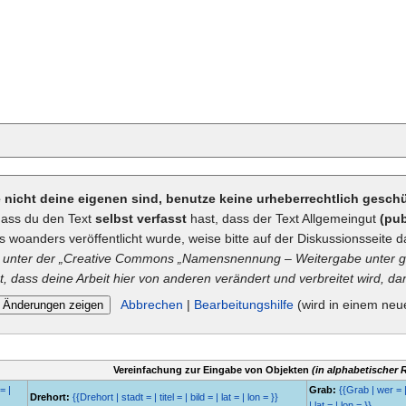
ie nicht deine eigenen sind, benutze keine urheberrechtlich gesc
dass du den Text
selbst verfasst
hast, dass der Text Allgemeingut
(pub
ts woanders veröffentlicht wurde, weise bitte auf der Diskussionsseite d
unter der „
Creative Commons
„Namensnennung – Weitergabe unter gl
t, dass deine Arbeit hier von anderen verändert und verbreitet wird, dan
Abbrechen
|
Bearbeitungshilfe
(wird in einem neu
Vereinfachung zur Eingabe von Objekten
(in alphabetischer 
= |
Grab:
{{Grab | wer = |
Drehort:
{{Drehort | stadt = | titel = | bild = | lat = | lon = }}
| lat = | lon = }}