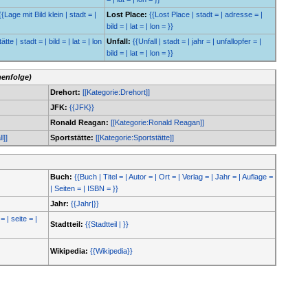
{{Lage mit Bild klein | stadt = |
Lost Place:
{{Lost Place | stadt = | adresse = |
bild = | lat = | lon = }}
tte | stadt = | bild = | lat = | lon
Unfall:
{{Unfall | stadt = | jahr = | unfallopfer = |
bild = | lat = | lon = }}
henfolge)
Drehort:
[[Kategorie:Drehort]]
JFK:
{{JFK}}
Ronald Reagan:
[[Kategorie:Ronald Reagan]]
l]]
Sportstätte:
[[Kategorie:Sportstätte]]
Buch:
{{Buch | Titel = | Autor = | Ort = | Verlag = | Jahr = | Auflage =
| Seiten = | ISBN = }}
Jahr:
{{Jahr|}}
= | seite = |
Stadtteil:
{{Stadtteil | }}
Wikipedia:
{{Wikipedia}}