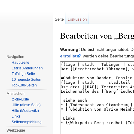
Seite
Diskussion
Bearbeiten von „Ber
Wechseln zu:
Navigation
,
Suche
Warnung:
Du bist nicht angemeldet. De
erstellst
, werden deine Bearbeitun
Navigation
Hauptseite
Letzte Änderungen
Zufällige Seite
10 neueste Seiten
Top-100-Seiten
Mitmachen
to-do-Liste
Hilfe (diese Seite)
Hilfe (Mediawiki)
Links
Seitenempfehlung
Werkzeuge