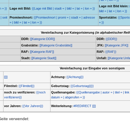
Lage mit Bild klein:
n = }}
Lage mit Bild:
{{Lage mit Bild | stadt = | bild = | lat = | lon = }}
bild = | lat = | lon = }}
| seit
Promiwohnort:
{{Promiwohnort | promi = | stadt = | adresse
Sportstätte:
{{Sportstä
= | bild = | lat = | lon = }}
= }}
Vereinfachung zur Kategorisierung
(in alphabetischer Rei
DDR:
[[Kategorie:DDR]]
DDR:
{{DDR}}
Grabstätte:
[[Kategorie:Grabstätte]]
JFK:
[[Kategorie:JFK]]
RAF:
[[Kategorie:RAF]]
RAF:
{{RAF}}
Stadt:
[[Kategorie:Stadt]]
Unfall:
[[Kategorie:Unfal
Vereinfachung zur Eingabe von sonstigem
[[]]
Achtung:
{{Achtung|}}
Filmtitel:
{{Filmtitel|}}
Geburtstag:
{{Geburtstag|||}}
noch zu verifizieren:
{{noch
Quellenangabe:
{{Quellenangabe | autor = | titel = | link 
verifizieren}}
datum = | abgerufen = }}
vor Jahren:
{{Vor Jahren|}}
Weiterleitung:
#REDIRECT [[]]
Seite verwendet: