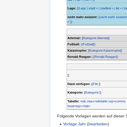
Lage:
{{Lage | stadt = | stadtteil = | lat = | lo
nicht mehr existent:
{{nicht mehr existent 
= }}
Attentat:
[[Kategorie:Attentat]]
Fußball:
{{Fußball}}
Katastrophe:
[[Kategorie:Katastrophe]]
Ronald Reagan:
{{Ronald Reagan}}
[]
Datei einfügen:
[[File:]]
Kategorie:
[[Kategorie:]]
Tabelle:
<tab class=wikitable sep=comma
head=top></tab>
Folgende Vorlagen werden auf dieser 
Vorlage:Jahr
(
bearbeiten
)