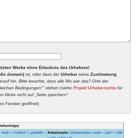
hützten Werke ohne Erlaubnis des Urhebers!
lic domain)
ist, oder dass der
Urheber
seine
Zustimmung
arauf hin.
Bitte beachte, dass alle Wo war das? Orte der
eichen Bedingungen““ stehen (siehe
Projekt:Urheberrechte
für
n klicke nicht auf „Seite speichern“.
en Fenster geöffnet)
Reihenfolge)
 stadt = | friedhof = | grabbild =
Katastrophe:
{{Katastrophe | stadt = | jahr = | bild
= | lat = | lon = }}