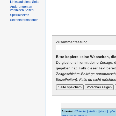
Links auf diese Seite
Änderungen an
verlinkten Seiten
Spezialseiten
Seiteninformationen
Zusammenfassung:
Bitte kopiere keine Webseiten, d
Du gibst uns hiermit deine Zusage, 
gegeben hat. Falls dieser Text berei
Zeitgeschichte-Beiträge automatisch 
Einzelheiten). Falls du nicht möchtes
Attentat:
{{Attentat | stadt = | jahr = | opfer 
bild = | lat = | lon = }}