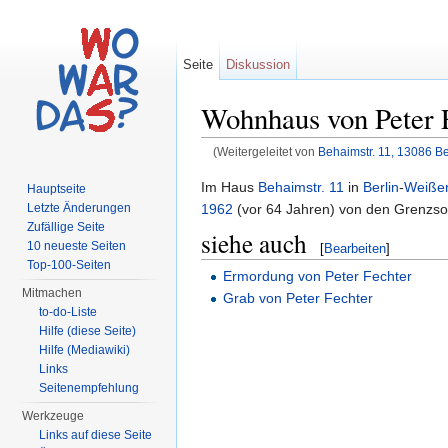
Seite
Diskussion
Wohnhaus von Peter 
(Weitergeleitet von
Behaimstr. 11, 13086 Be
Wechseln zu:
Navigation
,
Suche
Im Haus
Behaimstr. 11
in
Berlin
-
Weiße
Hauptseite
1962
(vor 64 Jahren) von den Grenzso
Letzte Änderungen
Zufällige Seite
siehe auch
10 neueste Seiten
[
Bearbeiten
]
Top-100-Seiten
Ermordung von Peter Fechter
Mitmachen
Grab von Peter Fechter
to-do-Liste
Hilfe (diese Seite)
Hilfe (Mediawiki)
Links
Seitenempfehlung
Werkzeuge
Links auf diese Seite