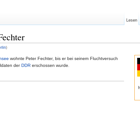
Lesen
Fechter
rlin
)
nsee
wohnte Peter Fechter, bis er bei seinem Fluchtversuch
ldaten der
DDR
erschossen wurde.