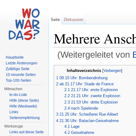
Seite
Diskussion
Mehrere Ansch
(Weitergeleitet von
Hauptseite
Wechseln zu:
Navigation
,
Suche
Letzte Änderungen
Zufällige Seite
Inhaltsverzeichnis
[
Verbergen
]
10 neueste Seiten
1
09.10 Uhr: Bombendrohung
Top-100-Seiten
2
ab 21.17 Uhr: Stade de France
Mitmachen
2.1
21.17 Uhr: erste Explosion
to-do-Liste
2.2
21.21 Uhr: zweite Explosion
Hilfe (diese Seite)
2.3
21:53 Uhr: dritte Explosion
Hilfe (Mediawiki)
2.4
nach Spielende
Links
3
21.25 Uhr: Schießerei Rue Alibert
Seitenempfehlung
4
21.30 Uhr: Bataclan-Geiselnahme
4.1
Lage
Werkzeuge
Links auf diese Seite
4.2
Geiselnahme