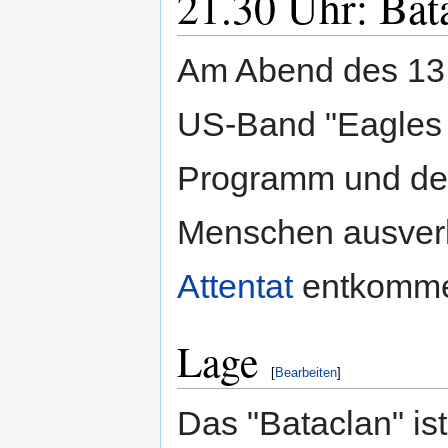
21.30 Uhr: Bat
Am Abend des 13.
US-Band "Eagles 
Programm und der 
Menschen ausverk
Attentat
entkomm
Lage
[
Bearbeiten
]
Das "Bataclan" ist