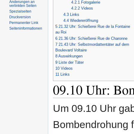
Änderungen an
4.2.1
Fotogalerie
verlinkten Seiten
4.2.2
Videos
Spezialseiten
4.3
Links
Druckversion
4.4
Wiedereröffnung
Permanenter Link
5
21.32 Uhr: Schießerei Rue de la Fontaine
Seiteninformationen
au Roi
6
21.36 Uhr: Schießerei Rue de Charonne
7
21.43 Uhr: Selbstmordattentäter auf dem
Boulevard Voltaire
8
Auswirkungen
9
Liste der Täter
10
Videos
11
Links
09.10 Uhr: Bo
Um 09.10 Uhr gab
Bombendrohung f