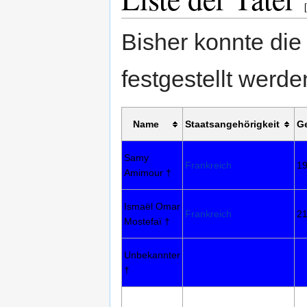
[
Bisher konnte die 
festgestellt werde
Name
Staatsangehörigkeit
G
Samy
Frankreich
1
Amimour †
Ismaël Omar
Frankreich
21
Mostefaï †
Unbekannter
†