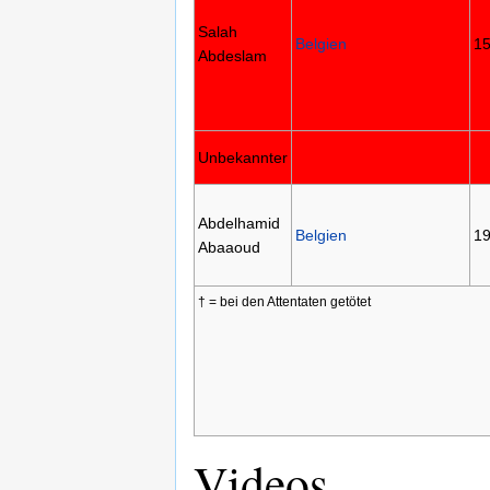
Salah
Belgien
15
Abdeslam
Unbekannter
Abdelhamid
Belgien
1
Abaaoud
† = bei den Attentaten getötet
Videos