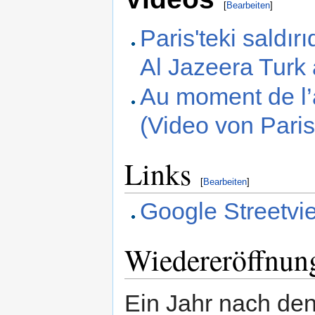
[
Bearbeiten
]
Paris'teki saldır
Al Jazeera Turk
Au moment de l’
(Video von Pari
Links
[
Bearbeiten
]
Google Streetvi
Wiedereröffnun
Ein Jahr nach de