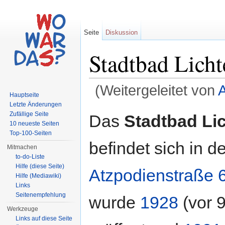
Seite
Diskussion
Stadtbad Lich
(Weitergeleitet von
A
Hauptseite
Wechseln zu:
Navigation
,
Suche
Letzte Änderungen
Zufällige Seite
Das
Stadtbad Li
10 neueste Seiten
Top-100-Seiten
befindet sich in de
Mitmachen
to-do-Liste
Hilfe (diese Seite)
Atzpodienstraße 
Hilfe (Mediawiki)
Links
Seitenempfehlung
wurde
1928
(vor 
Werkzeuge
Links auf diese Seite