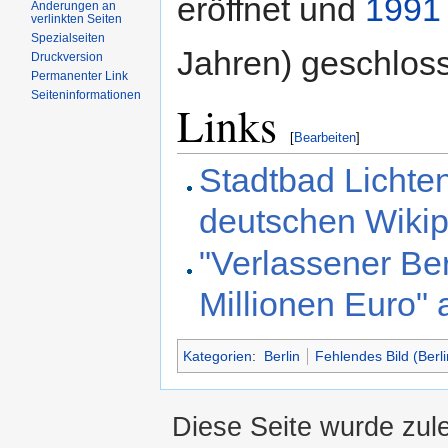
eröffnet und
1991
Änderungen an
verlinkten Seiten
Spezialseiten
Jahren) geschlos
Druckversion
Permanenter Link
Seiteninformationen
Links
[
Bearbeiten
]
Stadtbad Lichten
deutschen Wiki
"Verlassener Be
Millionen Euro"
Kategorien
:
Berlin
Fehlendes Bild (Berli
Diese Seite wurde zul