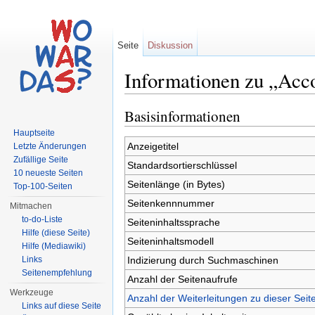
Seite
Diskussion
Informationen zu „Acc
Wechseln zu:
Navigation
,
Suche
Basisinformationen
Hauptseite
Anzeigetitel
Letzte Änderungen
Zufällige Seite
Standardsortierschlüssel
10 neueste Seiten
Seitenlänge (in Bytes)
Top-100-Seiten
Seitenkennnummer
Mitmachen
to-do-Liste
Seiteninhaltssprache
Hilfe (diese Seite)
Seiteninhaltsmodell
Hilfe (Mediawiki)
Indizierung durch Suchmaschinen
Links
Seitenempfehlung
Anzahl der Seitenaufrufe
Werkzeuge
Anzahl der Weiterleitungen zu dieser Seit
Links auf diese Seite