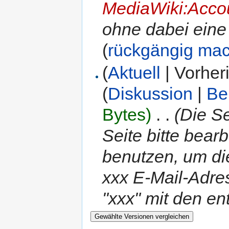
MediaWiki:Acco
ohne dabei eine
(
rückgängig ma
(
Aktuell
| Vorher
(
Diskussion
|
Be
Bytes)
‎
. .
(Die S
Seite bitte bea
benutzen, um di
xxx E-Mail-Adres
"xxx" mit den en