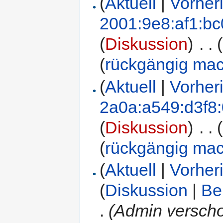
(
Aktuell
|
Vorher
2001:9e8:af1:b
(
Diskussion
)
‎
. .
(
rückgängig ma
(
Aktuell
|
Vorher
2a0a:a549:d3f8
(
Diskussion
)
‎
. .
(
rückgängig ma
(
Aktuell
|
Vorher
(
Diskussion
|
Be
.
(Admin verscho