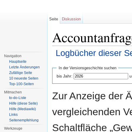
Seite
Diskussion
Accountanfrag
Logbücher dieser Se
Navigation
Wechseln zu:
Navigation
,
Suche
Hauptseite
Letzte Änderungen
In der Versionsgeschichte suchen
Zufällige Seite
bis Jahr:
u
10 neueste Seiten
Top-100-Seiten
Zur Anzeige der 
Mitmachen
to-do-Liste
Hilfe (diese Seite)
vergleichenden V
Hilfe (Mediawiki)
Links
Seitenempfehlung
Schaltfläche „Gew
Werkzeuge