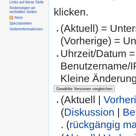
Links auf diese Seite
Änderungen an
klicken.
verlinkten Seiten
Atom
Spezialseiten
(Aktuell) = Unte
Seiteninformationen
(Vorherige) = Un
Uhrzeit/Datum = 
Benutzername/IP
Kleine Änderun
(Aktuell |
Vorher
(
Diskussion
|
Be
.
(
rückgängig m