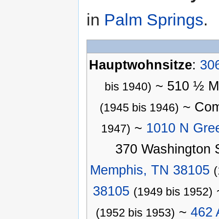
in
Palm Springs
.
Hauptwohnsitze
:
306
~ 510 ½ M
bis 1940)
~ Com
(1945 bis 1946)
~
1010 N Gree
1947)
370 Washington 
Memphis, TN 38105
38105
(1949 bis 1952)
~
462 
(1952 bis 1953)