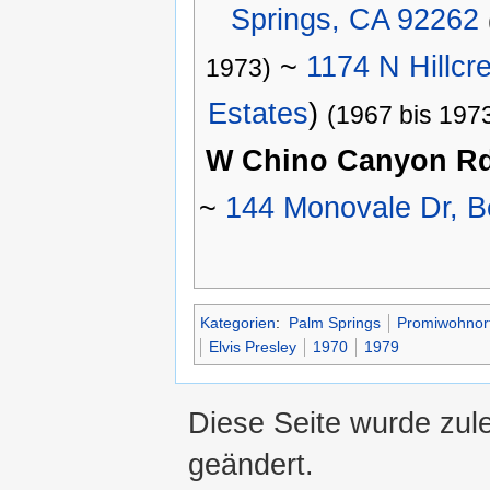
Springs, CA 92262
~
1174 N Hillcr
1973)
Estates
)
(1967 bis 197
W Chino Canyon Rd
~
144 Monovale Dr, Be
Kategorien
:
Palm Springs
Promiwohnort
Elvis Presley
1970
1979
Diese Seite wurde zul
geändert.