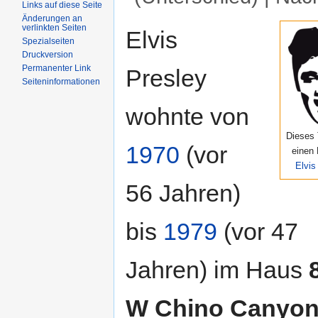
Links auf diese Seite
Wechseln zu:
Navigation
,
Suche
Änderungen an
verlinkten Seiten
Elvis
Spezialseiten
Druckversion
Permanenter Link
Presley
Seiteninformationen
wohnte von
Dieses
1970
(vor
einen
Elvis
56 Jahren)
bis
1979
(vor 47
Jahren) im Haus
W Chino Canyon