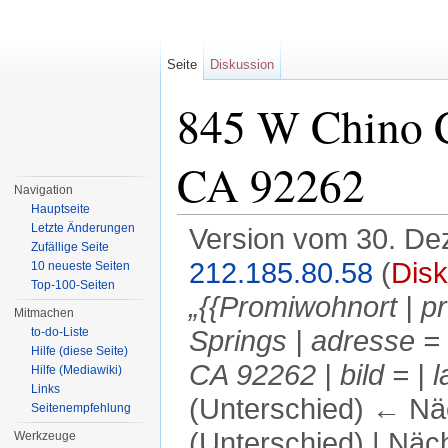
Seite
Diskussion
845 W Chino C
CA 92262
Navigation
Hauptseite
Letzte Änderungen
Version vom 30. De
Zufällige Seite
212.185.80.58
(
Disk
10 neueste Seiten
Top-100-Seiten
„{{Promiwohnort | pr
Mitmachen
to-do-Liste
Springs | adresse 
Hilfe (diese Seite)
CA 92262 | bild = |
Hilfe (Mediawiki)
Links
(Unterschied) ← Näc
Seitenempfehlung
(Unterschied) | Näc
Werkzeuge