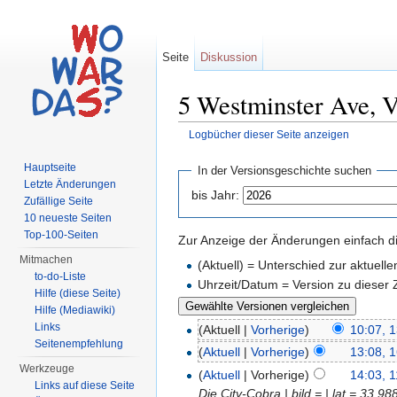
Seite
Diskussion
5 Westminster Ave, V
Logbücher dieser Seite anzeigen
Wechseln zu:
Navigation
,
Suche
Hauptseite
In der Versionsgeschichte suchen
Letzte Änderungen
bis Jahr:
Zufällige Seite
10 neueste Seiten
Top-100-Seiten
Zur Anzeige der Änderungen einfach di
Mitmachen
(Aktuell) = Unterschied zur aktuell
to-do-Liste
Uhrzeit/Datum = Version zu dieser
Hilfe (diese Seite)
Hilfe (Mediawiki)
Links
(Aktuell |
Vorherige
)
10:07, 1
Seitenempfehlung
(
Aktuell
|
Vorherige
)
13:08, 
Werkzeuge
(
Aktuell
| Vorherige)
14:03, 1
Links auf diese Seite
Die City-Cobra | bild = | lat = 33.9