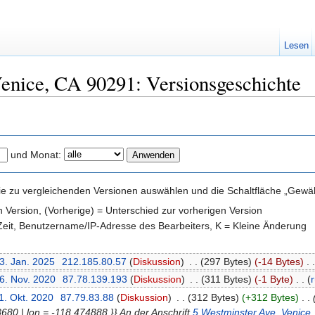
Lesen
enice, CA 90291: Versionsgeschichte
und Monat:
e zu vergleichenden Versionen auswählen und die Schaltfläche „Gewähl
en Version, (Vorherige) = Unterschied zur vorherigen Version
 Zeit, Benutzername/IP-Adresse des Bearbeiters, K = Kleine Änderung
3. Jan. 2025
‎
212.185.80.57
(
Diskussion
)
‎
. .
(297 Bytes)
(-14 Bytes)
‎
. .
16. Nov. 2020
‎
87.78.139.193
(
Diskussion
)
‎
. .
(311 Bytes)
(-1 Byte)
‎
. .
(
1. Okt. 2020
‎
87.79.83.88
(
Diskussion
)
‎
. .
(312 Bytes)
(+312 Bytes)
‎
. .
88680 | lon = -118.474888 }} An der Anschrift
5 Westminster Ave, Venice