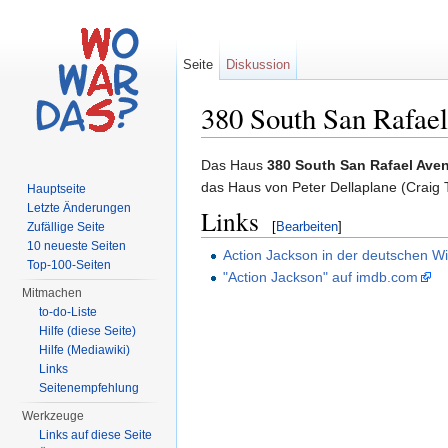
Seite
Diskussion
380 South San Rafae
Wechseln zu:
Navigation
,
Suche
Das Haus
380 South San Rafael Ave
das Haus von Peter Dellaplane (Craig T
Hauptseite
Letzte Änderungen
Links
[
Bearbeiten
]
Zufällige Seite
10 neueste Seiten
Action Jackson in der deutschen Wi
Top-100-Seiten
"Action Jackson" auf imdb.com
Mitmachen
to-do-Liste
Hilfe (diese Seite)
Hilfe (Mediawiki)
Links
Seitenempfehlung
Werkzeuge
Links auf diese Seite