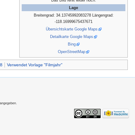
Das Bild fehlt leider noch.
Lage
Breitengrad: 34.13745992083278 Längengrad:
-118.16999675437671
Übersichtskarte Google Maps
Detailkarte Google Maps
Bing
OpenStreetMap
8
Verwendet Vorlage "Filmjahr"
s angegeben.