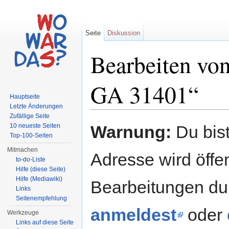
Seite
Diskussion
Bearbeiten von
GA 31401“
Hauptseite
Letzte Änderungen
Wechseln zu:
Navigation
,
Suche
Zufällige Seite
10 neueste Seiten
Warnung:
Du bist
Top-100-Seiten
Mitmachen
Adresse wird öffent
to-do-Liste
Hilfe (diese Seite)
Hilfe (Mediawiki)
Bearbeitungen du
Links
Seitenempfehlung
anmeldest
oder
Werkzeuge
Links auf diese Seite