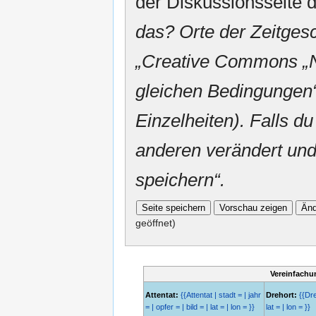
der Diskussionsseite d
das? Orte der Zeitgesc
„
Creative Commons
„
gleichen Bedingungen“
Einzelheiten). Falls du
anderen verändert und v
speichern“.
geöffnet)
Vereinfachu
Attentat:
{{Attentat | stadt = | jahr
Drehort:
{{Dreh
= | opfer = | bild = | lat = | lon = }}
lat = | lon = }}