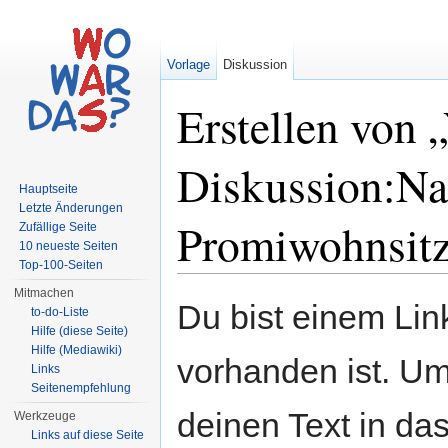
Vorlage
Diskussion
Erstellen von 
Diskussion:Nav
Hauptseite
Letzte Änderungen
Promiwohnsitz
Zufällige Seite
10 neueste Seiten
Top-100-Seiten
Wechseln zu:
Navigation
,
Suche
Mitmachen
Du bist einem Link
to-do-Liste
Hilfe (diese Seite)
Hilfe (Mediawiki)
vorhanden ist. Um
Links
Seitenempfehlung
deinen Text in da
Werkzeuge
Links auf diese Seite