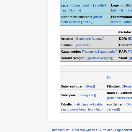
Lage:
{{Lage | stadt = | stadtteil =
Lage mit Bild
| lat = | lon = }}
bild = | lat = | l
nicht mehr existent:
{{nicht
Promiwohnor
mehr existent | seit = }}
stadt = | adresse
Vereinfa
Attentat:
[[Kategorie:Attentat]]
DDR:
[[
Fußball:
{{Fußball}}
Grabstät
Katastrophe:
[[Kategorie:Katastrophe]]
RAF:
[[
Ronald Reagan:
{{Ronald Reagan}}
Stadt:
[[
[]
[[]]
Datei einfügen:
[[File:]]
Filmtitel:
{{Filmti
noch zu verifizi
Kategorie:
[[Kategorie:]]
{{noch verifiziere
Tabelle:
<tab class=wikitable
vor Jahren:
{{Vo
sep=comma head=top></tab>
Jahren|}}
Datenschutz
Über Wo war das? Orte der Zeitgeschich