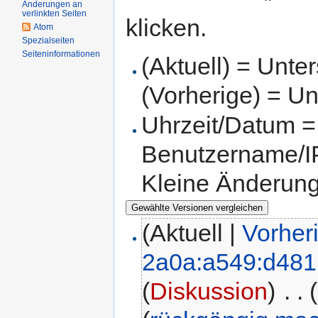
Änderungen an
verlinkten Seiten
klicken.
Atom
Spezialseiten
Seiteninformationen
(Aktuell) = Unte
(Vorherige) = Un
Uhrzeit/Datum = 
Benutzername/IP
Kleine Änderun
(Aktuell |
Vorher
2a0a:a549:d481
(
Diskussion
)
‎
. .