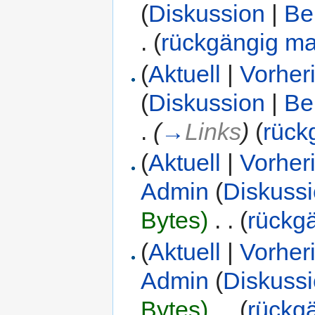
(
Diskussion
|
Be
.
(
rückgängig m
(
Aktuell
|
Vorher
(
Diskussion
|
Be
.
(
→
Links
)
(
rück
(
Aktuell
|
Vorher
Admin
(
Diskuss
Bytes)
‎
. .
(
rückg
(
Aktuell
|
Vorher
Admin
(
Diskuss
Bytes)
‎
. .
(
rückg