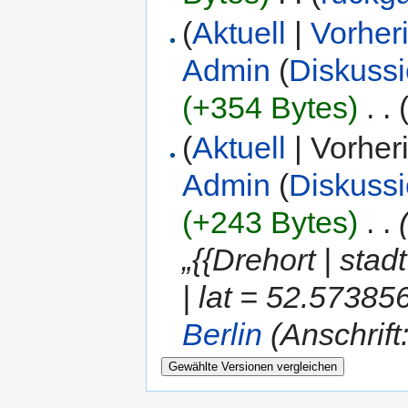
(
Aktuell
|
Vorher
Admin
(
Diskuss
(+354 Bytes)
‎
. .
(
Aktuell
| Vorher
Admin
(
Diskuss
(+243 Bytes)
‎
. .
„{{Drehort | stadt
| lat = 52.57385
Berlin
(Anschrif