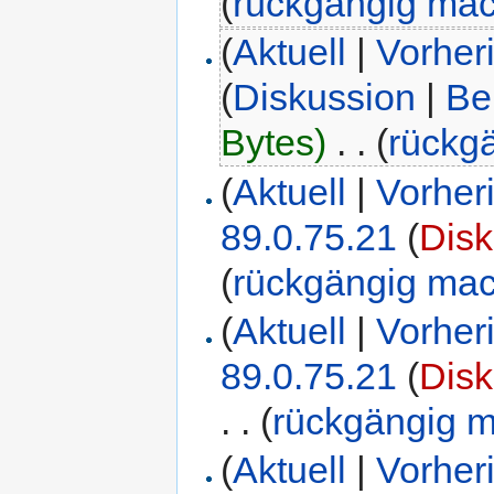
(
rückgängig ma
(
Aktuell
|
Vorher
(
Diskussion
|
Be
Bytes)
‎
. .
(
rückg
(
Aktuell
|
Vorher
89.0.75.21
(
Disk
(
rückgängig ma
(
Aktuell
|
Vorher
89.0.75.21
(
Disk
. .
(
rückgängig 
(
Aktuell
|
Vorher