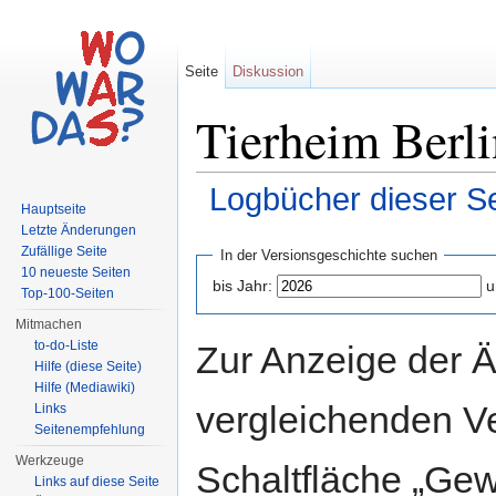
Seite
Diskussion
Tierheim Berli
Logbücher dieser Se
Hauptseite
Wechseln zu:
Navigation
,
Suche
Letzte Änderungen
Zufällige Seite
In der Versionsgeschichte suchen
10 neueste Seiten
bis Jahr:
u
Top-100-Seiten
Mitmachen
to-do-Liste
Zur Anzeige der 
Hilfe (diese Seite)
Hilfe (Mediawiki)
vergleichenden V
Links
Seitenempfehlung
Werkzeuge
Schaltfläche „Gew
Links auf diese Seite