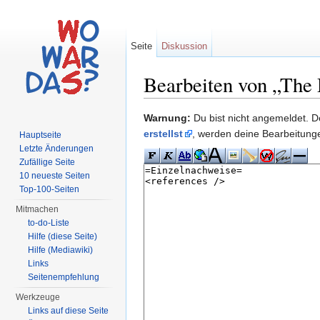
Seite
Diskussion
Bearbeiten von „The 
Wechseln zu:
Navigation
,
Suche
Warnung:
Du bist nicht angemeldet. De
erstellst
, werden deine Bearbeitun
Hauptseite
Letzte Änderungen
Zufällige Seite
10 neueste Seiten
Top-100-Seiten
Mitmachen
to-do-Liste
Hilfe (diese Seite)
Hilfe (Mediawiki)
Links
Seitenempfehlung
Werkzeuge
Links auf diese Seite