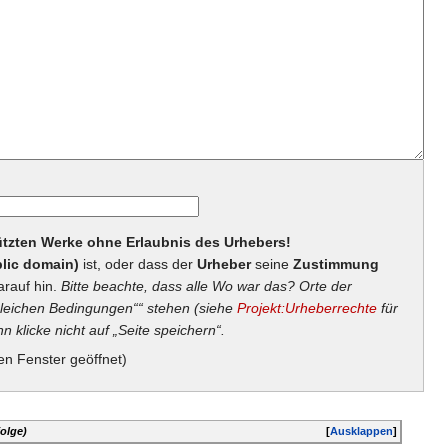
hützten Werke ohne Erlaubnis des Urhebers!
lic domain)
ist, oder dass der
Urheber
seine
Zustimmung
arauf hin.
Bitte beachte, dass alle Wo war das? Orte der
eichen Bedingungen““ stehen (siehe
Projekt:Urheberrechte
für
n klicke nicht auf „Seite speichern“.
en Fenster geöffnet)
olge)
[
Ausklappen
]