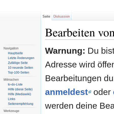
Seite
Diskussion
Bearbeiten vo
Wechseln zu:
Navigation
,
Suche
Warnung:
Du bist
Navigation
Hauptseite
Letzte Änderungen
Adresse wird öffent
Zufällige Seite
10 neueste Seiten
Top-100-Seiten
Bearbeitungen du
Mitmachen
to-do-Liste
anmeldest
oder
Hilfe (diese Seite)
Hilfe (Mediawiki)
Links
werden deine Be
Seitenempfehlung
Werkzeuge