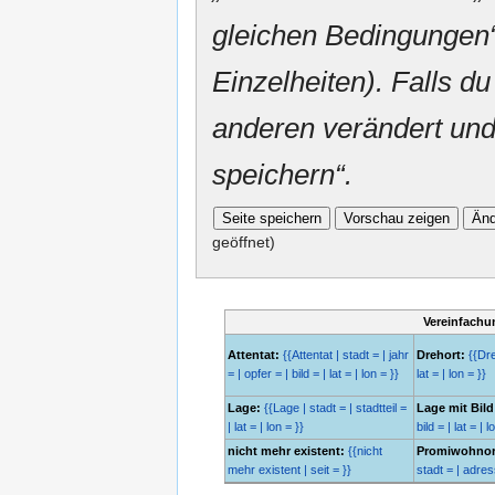
gleichen Bedingungen“
Einzelheiten). Falls du
anderen verändert und v
speichern“.
geöffnet)
Vereinfachu
Attentat:
{{Attentat | stadt = | jahr
Drehort:
{{Dreh
= | opfer = | bild = | lat = | lon = }}
lat = | lon = }}
Lage:
{{Lage | stadt = | stadtteil =
Lage mit Bild
| lat = | lon = }}
bild = | lat = | l
nicht mehr existent:
{{nicht
Promiwohnor
mehr existent | seit = }}
stadt = | adresse