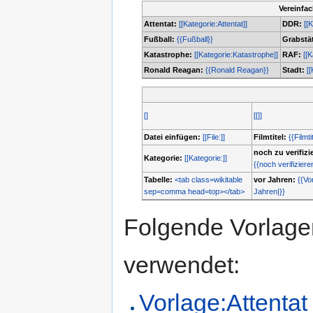
Vereinfa
Attentat:
[[Kategorie:Attentat]]
DDR:
[[
Fußball:
{{Fußball}}
Grabstät
Katastrophe:
[[Kategorie:Katastrophe]]
RAF:
[[
Ronald Reagan:
{{Ronald Reagan}}
Stadt:
[[
[]
[[]]
Datei einfügen:
[[File:]]
Filmtitel:
{{Filmti
noch zu verifizi
Kategorie:
[[Kategorie:]]
{{noch verifiziere
Tabelle:
<tab class=wikitable
vor Jahren:
{{Vo
sep=comma head=top></tab>
Jahren|}}
Folgende Vorlagen
verwendet:
Vorlage:Attentat