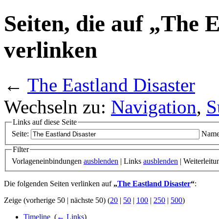
Seiten, die auf „The 
verlinken
←
The Eastland Disaster
Wechseln zu:
Navigation
,
S
Links auf diese Seite
Seite:
Name
Filter
Vorlageneinbindungen
ausblenden
| Links
ausblenden
| Weiterleit
Die folgenden Seiten verlinken auf
„
The Eastland Disaster
“
:
Zeige (vorherige 50 | nächste 50) (
20
|
50
|
100
|
250
|
500
)
Timeline
‎
(
← Links
)