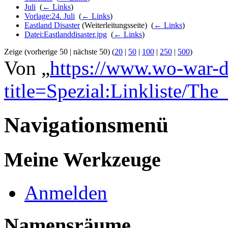
Juli
‎
(
← Links
)
Vorlage:24. Juli
‎
(
← Links
)
Eastland Disaster
(Weiterleitungsseite) ‎
(
← Links
)
Datei:Eastlanddisaster.jpg
‎
(
← Links
)
Zeige (vorherige 50 | nächste 50) (
20
|
50
|
100
|
250
|
500
)
Von „
https://www.wo-war-d
title=Spezial:Linkliste/The
Navigationsmenü
Meine Werkzeuge
Anmelden
Namensräume