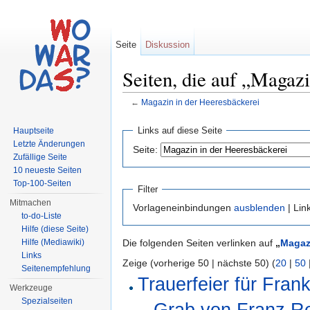
Seite
Diskussion
Seiten, die auf „Magazi
←
Magazin in der Heeresbäckerei
Wechseln zu:
Navigation
,
Suche
Links auf diese Seite
Hauptseite
Letzte Änderungen
Seite:
Zufällige Seite
10 neueste Seiten
Top-100-Seiten
Filter
Mitmachen
Vorlageneinbindungen
ausblenden
| Lin
to-do-Liste
Hilfe (diese Seite)
Hilfe (Mediawiki)
Die folgenden Seiten verlinken auf
„
Magaz
Links
Zeige (vorherige 50 | nächste 50) (
20
|
50
Seitenempfehlung
Trauerfeier für Fran
Werkzeuge
Spezialseiten
Grab von Franz R