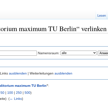
Lesen
itorium maximum TU Berlin“ verlinken
Namensraum:
 Links
ausblenden
| Weiterleitungen
ausblenden
ditorium maximum TU Berlin
“
:
|
50
|
100
|
250
|
500
)
ite) ‎
(
← Links
)