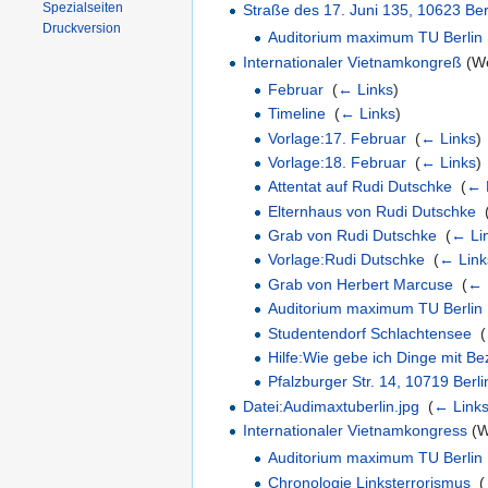
Spezialseiten
Straße des 17. Juni 135, 10623 Ber
Druckversion
Auditorium maximum TU Berlin
Internationaler Vietnamkongreß
(We
Februar
‎
(
← Links
)
Timeline
‎
(
← Links
)
Vorlage:17. Februar
‎
(
← Links
)
Vorlage:18. Februar
‎
(
← Links
)
Attentat auf Rudi Dutschke
‎
(
← 
Elternhaus von Rudi Dutschke
‎
Grab von Rudi Dutschke
‎
(
← Li
Vorlage:Rudi Dutschke
‎
(
← Link
Grab von Herbert Marcuse
‎
(
← 
Auditorium maximum TU Berlin
Studentendorf Schlachtensee
‎
(
Hilfe:Wie gebe ich Dinge mit B
Pfalzburger Str. 14, 10719 Berli
Datei:Audimaxtuberlin.jpg
‎
(
← Link
Internationaler Vietnamkongress
(We
Auditorium maximum TU Berlin
Chronologie Linksterrorismus
‎
(