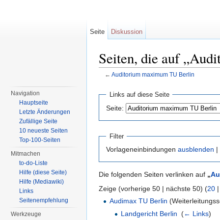
Seite
Diskussion
Seiten, die auf „Aud
←
Auditorium maximum TU Berlin
Wechseln zu:
Navigation
,
Suche
Navigation
Links auf diese Seite
Hauptseite
Seite:
Letzte Änderungen
Zufällige Seite
10 neueste Seiten
Filter
Top-100-Seiten
Vorlageneinbindungen
ausblenden
|
Mitmachen
to-do-Liste
Hilfe (diese Seite)
Die folgenden Seiten verlinken auf
„
Au
Hilfe (Mediawiki)
Zeige (vorherige 50 | nächste 50) (
20
Links
Seitenempfehlung
Audimax TU Berlin
(Weiterleitungsse
Landgericht Berlin
‎
(
← Links
)
Werkzeuge